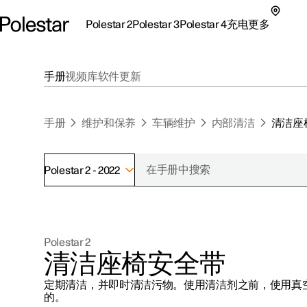
Polestar 2
Polestar 3
Polestar 4
充电
更多
极星 2 子菜单
极星 3 子菜单
极星 4 子菜单
充电子菜单
更多子菜单
手册
视频库
软件更新
手册
维护和保养
车辆维护
内部清洁
清洁座
Polestar 2 - 2022
支持
关于极星
探索Polestar 2
探索Polestar 4
探索充电
地点
可持续性
Polestar 2
联系我们
探索Polestar 3
配置
公共充电
车主服务
新闻
清洁座椅安全带
极星官方二手车
联系我们
试驾
家庭充电
注册新闻
定期清洁，并即时清洁污物。使用清洁剂之前，使用真
（在新窗
的。