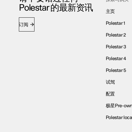
Polestar 的最新资讯
主页
Polestar 1
订阅
Polestar 2
Polestar 3
Polestar 4
Polestar 5
试驾
配置
极星Pre-own
Polestar loca