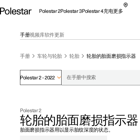
Polestar 2
Polestar 3
Polestar 4
充电
更多
极星 2 子菜单
极星 3 子菜单
极星 4 子菜单
充电子菜单
更多子菜单
手册
视频库
软件更新
手册
车轮与轮胎
轮胎
轮胎的胎面磨损指示器
Polestar 2 - 2022
支持
关于极星
探索Polestar 2
探索Polestar 4
探索充电
地点
可持续性
Polestar 2
联系我们
探索Polestar 3
配置
公共充电
车主服务
新闻
轮胎的胎面磨损指示器
极星官方二手车
联系我们
试驾
家庭充电
注册新闻
胎面磨损指示器用以显示胎纹深度的状态。
（在新窗