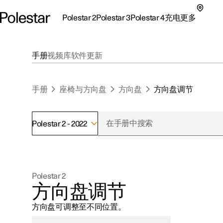
Polestar 2
Polestar 3
Polestar 4
充电
更多
极星 2 子菜单
极星 3 子菜单
极星 4 子菜单
充电子菜单
更多子菜单
手册
视频库
软件更新
手册
座椅与方向盘
方向盘
方向盘调节
Polestar 2 - 2022
支持
关于极星
探索Polestar 2
探索Polestar 4
探索充电
地点
可持续性
Polestar 2
联系我们
探索Polestar 3
配置
公共充电
车主服务
新闻
方向盘调节
极星官方二手车
联系我们
试驾
家庭充电
注册新闻
方向盘可调整至不同位置。
（在新窗