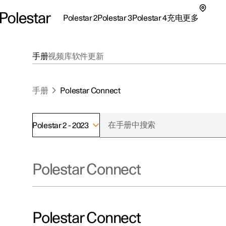
Polestar 2
Polestar 3
Polestar 4
充电
更多
极星 2 子菜单
极星 3 子菜单
极星 4 子菜单
充电子菜单
更多子菜单
手册
视频库
软件更新
手册
Polestar Connect
Polestar 2 - 2023
支持
关于极星
探索Polestar 2
探索Polestar 4
探索充电
地点
可持续性
Polestar Connect
联系我们
探索Polestar 3
配置
公共充电
车主服务
新闻
极星官方二手车
联系我们
试驾
家庭充电
注册新闻
（在新窗
Polestar Connect