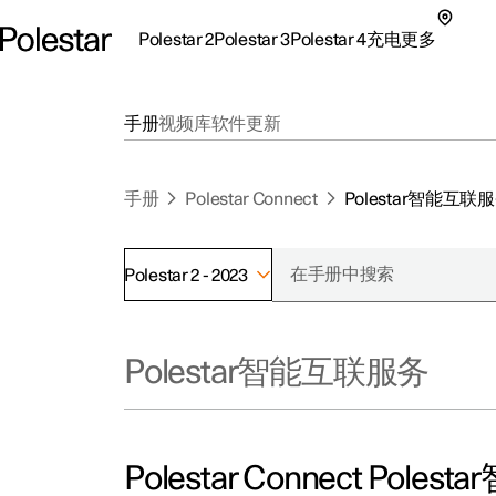
Polestar 2
Polestar 3
Polestar 4
充电
更多
极星 2 子菜单
极星 3 子菜单
极星 4 子菜单
充电子菜单
更多子菜单
手册
视频库
软件更新
手册
Polestar Connect
Polestar智能互联
Polestar 2 - 2023
支持
关
探索Polestar 2
探索Polestar 4
探索充电
地点
可
Polestar智能互联服务
联系我们
探索Polestar 3
配置
公共充电
车主服务
新
极星官方二手车
联系我们
试驾
家庭充电
注
（
Polestar Connect P