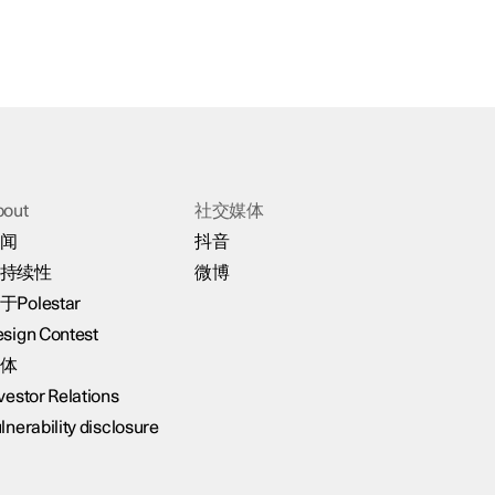
bout
社交媒体
闻
抖音
持续性
微博
于Polestar
sign Contest
体
vestor Relations
lnerability disclosure