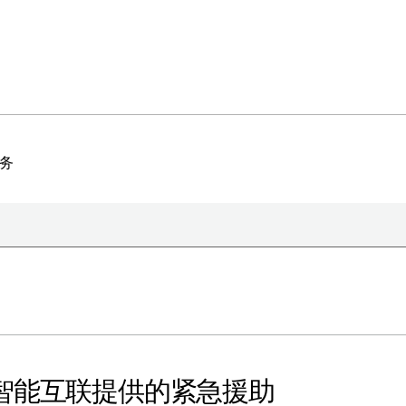
服务
于极星
持续性
闻
册新闻简报
在新窗口中打开）
olestar智能互联提供的紧急援助