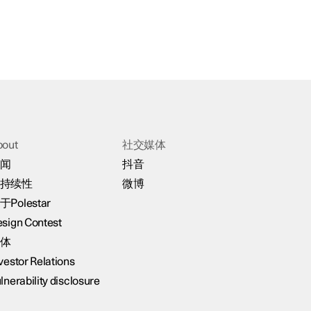
bout
社交媒体
闻
抖音
持续性
微博
于Polestar
sign Contest
体
vestor Relations
lnerability disclosure