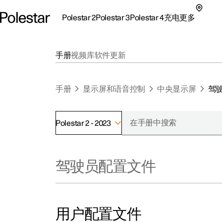
Polestar 2
Polestar 3
Polestar 4
充电
更多
极星 2 子菜单
极星 3 子菜单
极星 4 子菜单
充电子菜单
更多子菜单
手册
视频库
软件更新
手册
显示屏和语音控制
中央显示屏
驾
Polestar 2 - 2023
支持
关
探索Polestar 2
探索Polestar 4
探索充电
地点
可
驾驶员配置文件
联系我们
探索Polestar 3
配置
公共充电
车主服务
新
极星官方二手车
联系我们
试驾
家庭充电
注
（
用户配置文件