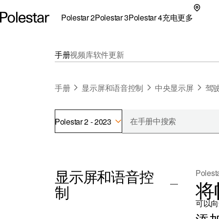
Polestar 2
Polestar 3
Polestar 4
充电
更多
极星 2 子菜单
极星 3 子菜单
极星 4 子菜单
充电子菜单
更多子菜单
手册
视频库
软件更新
手册
显示屏和语音控制
中央显示屏
驾
Polestar 2 - 2023
支持
关
探索Polestar 2
探索Polestar 4
探索充电
地点
可
显示屏和语音控
Polest
联系我们
探索Polestar 3
配置
公共充电
车主服务
新
将
制
极星官方二手车
联系我们
试驾
家庭充电
注
（
可以向