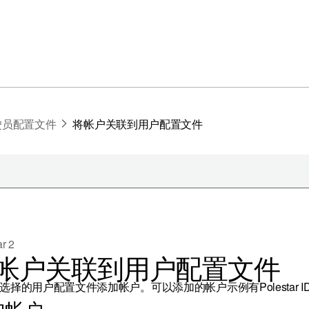
驶员配置文件
将帐户关联到用户配置文件
于极星
持续性
ar 2
闻
帐户关联到用户配置文件
册新闻简报
在新窗口中打开）
选择的用户配置文件添加帐户。可以添加的帐户示例有Polestar I