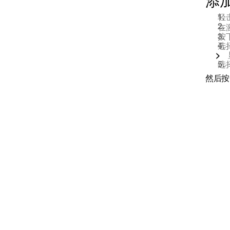
添
驾驶员显示屏
轻
在
按
中央显示屏
选
选
设置
然后按
驾驶员配置文件