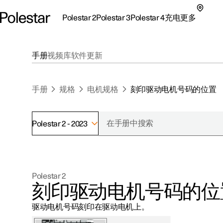
Polestar 2
Polestar 3
Polestar 4
充电
更多
极星 2 子菜单
极星 3 子菜单
极星 4 子菜单
充电子菜单
更多子菜单
手册
视频库
软件更新
手册
规格
电机规格
刻印驱动电机号码的位置
Polestar 2 - 2023
支持
关于极星
探索Polestar 2
探索Polestar 4
探索充电
地点
可持续性
Polestar 2
联系我们
探索Polestar 3
配置
公共充电
车主服务
新闻
刻印驱动电机号码的位
极星官方二手车
联系我们
试驾
家庭充电
注册新闻
驱动电机号码刻印在驱动电机上。
（在新窗