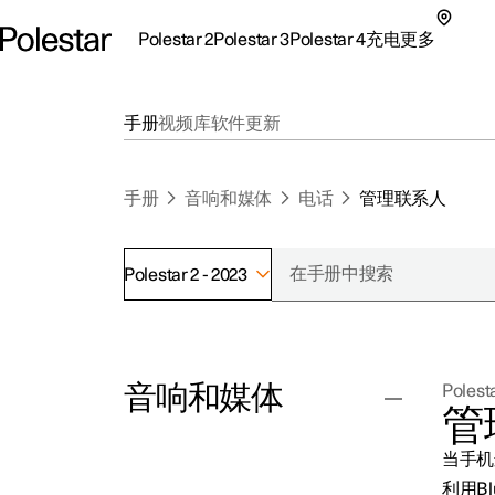
Polestar 2
Polestar 3
Polestar 4
充电
更多
极星 2 子菜单
极星 3 子菜单
极星 4 子菜单
充电子菜单
更多子菜单
手册
视频库
软件更新
手册
音响和媒体
电话
管理联系人
Polestar 2 - 2023
支持
关
探索Polestar 2
探索Polestar 4
探索充电
地点
可
音响和媒体
Polesta
联系我们
探索Polestar 3
配置
公共充电
车主服务
新
管
极星官方二手车
联系我们
试驾
家庭充电
注
当手机
（
收音机
利用B