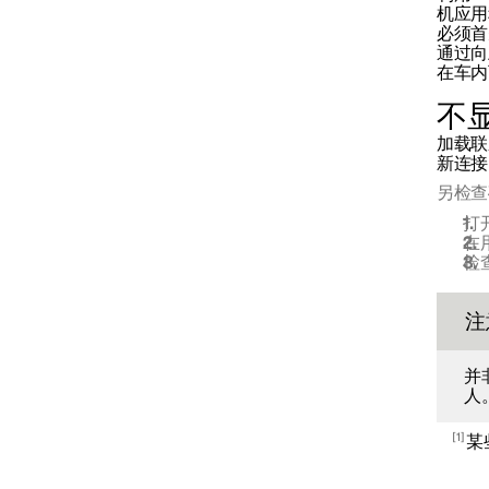
机应用
必须首
通过向
媒体播放器
在车内
不
电话
加载联
新连接
另检查
电话连接
打
在
检
Apple CarPlay
注
并
人
1
某