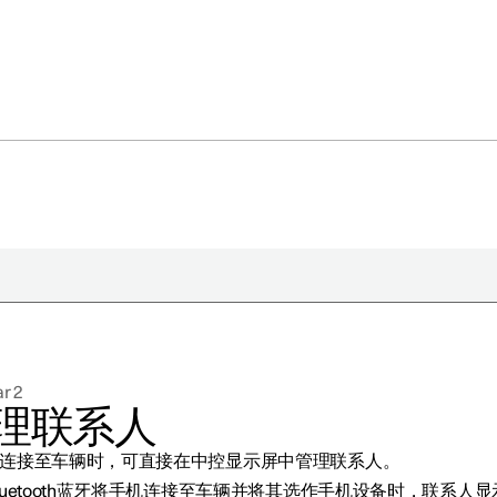
于极星
持续性
r 2
闻
理联系人
册新闻简报
连接至车辆时，可直接在中控显示屏中管理联系人。
在新窗口中打开）
luetooth蓝牙将手机连接至车辆并将其选作手机设备时，联系人