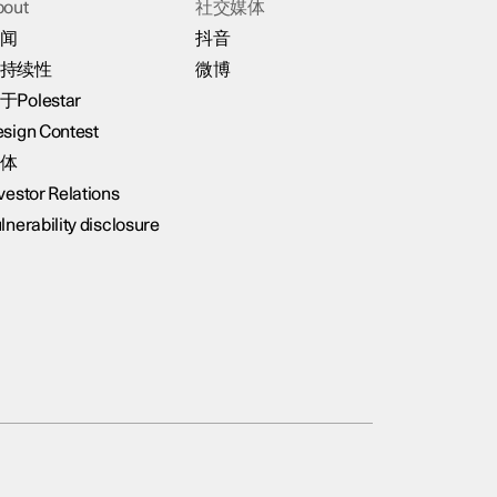
bout
社交媒体
闻
抖音
持续性
微博
于Polestar
sign Contest
体
vestor Relations
lnerability disclosure