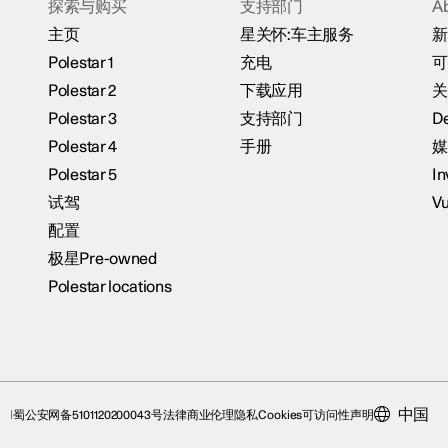
探索与购买
支持部门
A
主页
星关怀:车主服务
新
Polestar 1
充电
可
Polestar 2
下载应用
关
Polestar 3
支持部门
De
Polestar 4
手册
媒
Polestar 5
In
试驾
Vu
配置
极星Pre-owned
Polestar locations
中国
蜀公安网备5101120200043号
法律
商业伦理
隐私
Cookies
可访问性声明