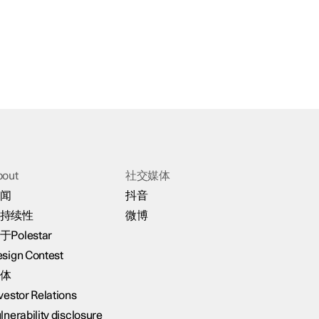
bout
社交媒体
闻
抖音
持续性
微博
于Polestar
sign Contest
体
vestor Relations
lnerability disclosure