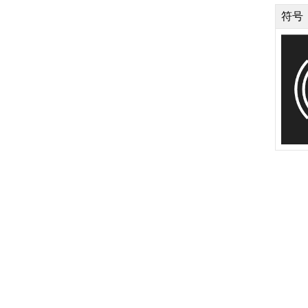
符号
驱动系统
驾驶模式
驾驶建议
拖车钩和拖车