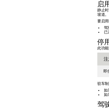
启用
静止时
变速箱
坡道。
要启用
驾
制动器
已
停用
脚制动器
此功能
注
驻车制动器
即
驻车制
如
如
驾