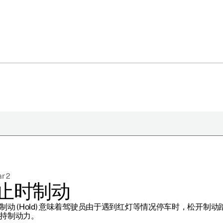
于极星
持续性
r 2
闻
止时制动
册新闻简报
制动 (Hold) 意味着驾驶员由于遇到红灯等情况停车时，松开制动
在新窗口中打开）
持制动力。