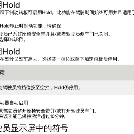
Hold
踩下制动踏板可启用Hold。此功能在驾驶期间始终可用并且适用
Hold静止时制动功能，请确保
驶员已系好座椅安全带并且/或者驾驶员侧车门已关闭。
选择
D
或
R
挡。
Hold
在驾驶员驾车离去、选择某一挡位或踩下加速踏板后停用。
意
使驾驶员将挡位换至空挡，Hold仍停用。
动器自动启用
果驾驶员解开座椅安全带并/或打开驾驶员车门。
果该功能已保持激活超过10分钟。
驶员显示屏中的符号