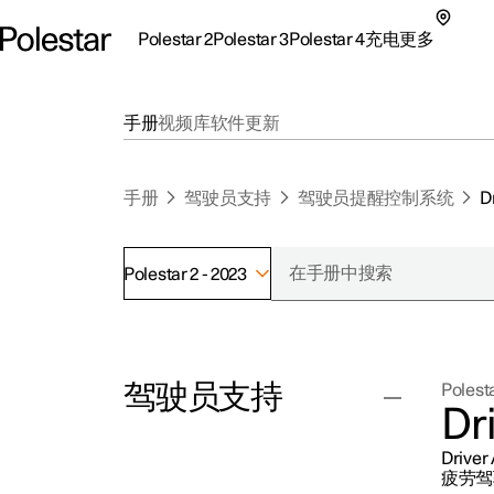
Polestar 2
Polestar 3
Polestar 4
充电
更多
极星 2 子菜单
极星 3 子菜单
极星 4 子菜单
充电子菜单
更多子菜单
手册
视频库
软件更新
手册
驾驶员支持
驾驶员提醒控制系统
D
Polestar 2 - 2023
支持
关
探索Polestar 2
探索Polestar 4
探索充电
地点
可
驾驶员支持
Polesta
联系我们
探索Polestar 3
配置
公共充电
车主服务
新
Dri
极星官方二手车
联系我们
试驾
家庭充电
注
Dri
（
巡航控制功能
疲劳驾