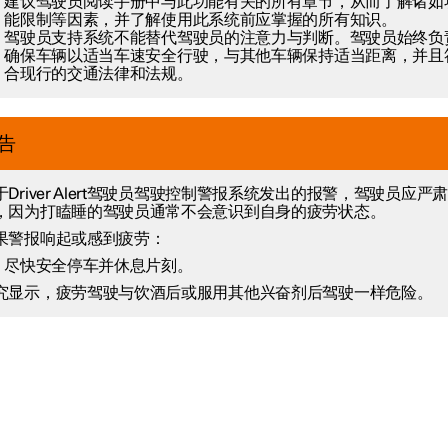
建议驾驶员阅读手册中与此功能有关的所有章节，从而了解诸如
能限制等因素，并了解使用此系统前应掌握的所有知识。
驾驶员支持系统不能替代驾驶员的注意力与判断。驾驶员始终负
确保车辆以适当车速安全行驶，与其他车辆保持适当距离，并且
合现行的交通法律和法规。
告
于Driver Alert驾驶员驾驶控制警报系统发出的报警，驾驶员应严
，因为打瞌睡的驾驶员通常不会意识到自身的疲劳状态。
果警报响起或感到疲劳：
尽快安全停车并休息片刻。
究显示，疲劳驾驶与饮酒后或服用其他兴奋剂后驾驶一样危险。