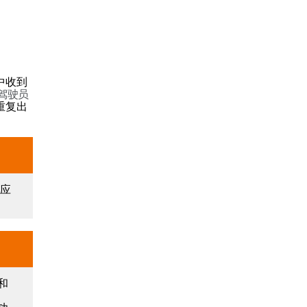
中收到
驾驶员
重复出
员应
和