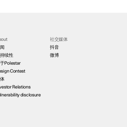
bout
社交媒体
闻
抖音
持续性
微博
于Polestar
sign Contest
体
vestor Relations
lnerability disclosure