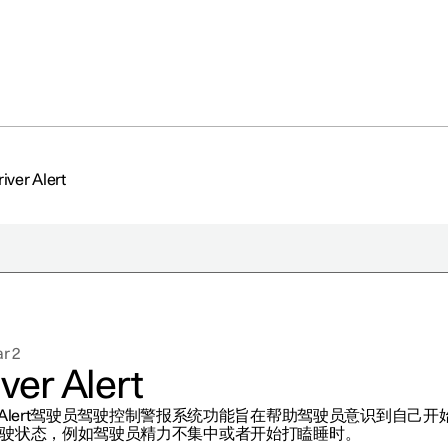
river Alert
于极星
持续性
r 2
闻
ver Alert
册新闻简报
ver Alert驾驶员驾驶控制警报系统功能旨在帮助驾驶员意识到自己开
在新窗口中打开）
驶状态，例如驾驶员精力不集中或者开始打瞌睡时。