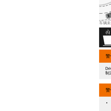
驾驶员提醒控制系统
车辆未
警
车道辅助系统
D
制
电子稳定性控制
警
驻车功能