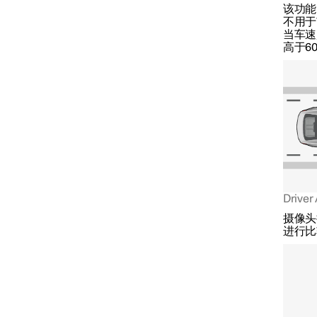
该功能
不用于
当车速
限速器功能
高于6
车距警示
盲点信息
倒车车侧警示系统
Dri
摄像头
进行比
车尾碰撞警告
碰撞预防辅助系统