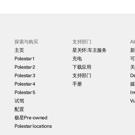
探索与购买
支持部门
A
主页
星关怀:车主服务
新
Polestar 1
充电
可
Polestar 2
下载应用
关
Polestar 3
支持部门
De
Polestar 4
手册
媒
Polestar 5
In
试驾
Vu
配置
极星Pre-owned
Polestar locations