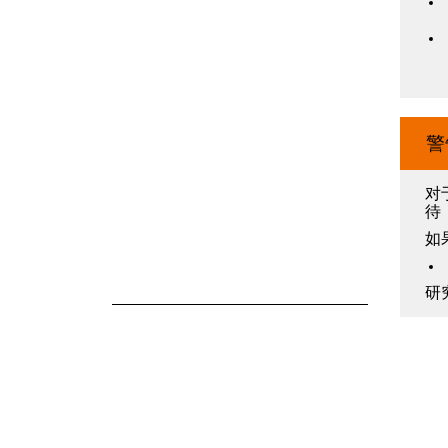
摄像头与雷达单元
警
对
待
如
研