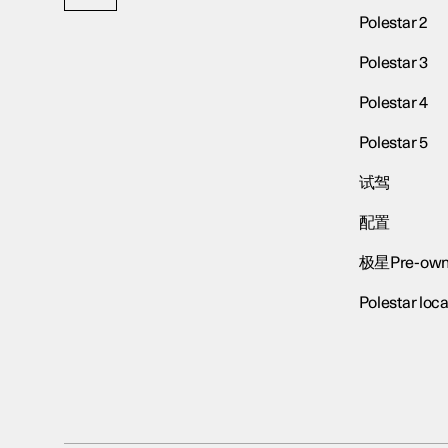
Polestar 2
Polestar 3
Polestar 4
Polestar 5
试驾
配置
极星Pre-own
Polestar loca