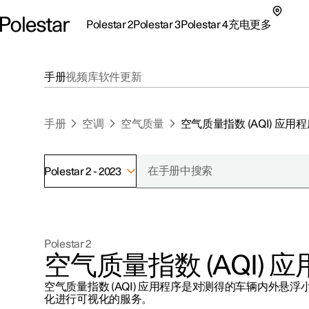
Polestar 2
Polestar 3
Polestar 4
充电
更多
极星 2 子菜单
极星 3 子菜单
极星 4 子菜单
充电子菜单
更多子菜单
手册
视频库
软件更新
手册
空调
空气质量
空气质量指数 (AQI) 应用
Polestar 2 - 2023
支持
关于极星
探索Polestar 2
探索Polestar 4
探索充电
地点
可持续性
Polestar 2
联系我们
探索Polestar 3
配置
公共充电
车主服务
新闻
空气质量指数 (AQI) 
极星官方二手车
联系我们
试驾
家庭充电
注册新闻
空气质量指数 (AQI) 应用程序是对测得的车辆内外悬
（在新窗
化进行可视化的服务。