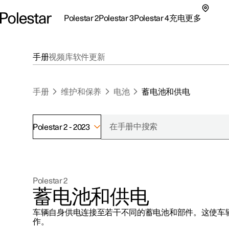
Polestar 2
Polestar 3
Polestar 4
充电
更多
极星 2 子菜单
极星 3 子菜单
极星 4 子菜单
充电子菜单
更多子菜单
手册
视频库
软件更新
手册
维护和保养
电池
蓄电池和供电
Polestar 2 - 2023
支持
关于极星
探索Polestar 2
探索Polestar 4
探索充电
地点
可持续性
Polestar 2
联系我们
探索Polestar 3
配置
公共充电
车主服务
新闻
蓄电池和供电
极星官方二手车
联系我们
试驾
家庭充电
注册新闻
车辆自身供电连接至若干不同的蓄电池和部件。这使车
（在新窗
作。