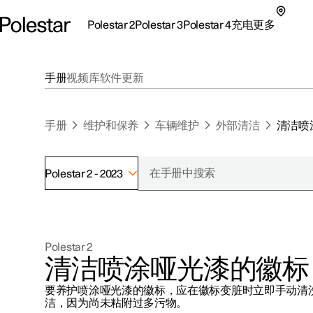
Polestar 2
Polestar 3
Polestar 4
充电
更多
极星 2 子菜单
极星 3 子菜单
极星 4 子菜单
充电子菜单
更多子菜单
手册
视频库
软件更新
手册
维护和保养
车辆维护
外部清洁
清洁喷
Polestar 2 - 2023
支持
关于极星
探索Polestar 2
探索Polestar 4
探索充电
地点
可持续性
Polestar 2
联系我们
探索Polestar 3
配置
公共充电
车主服务
新闻
清洁喷涂哑光漆的徽标
极星官方二手车
联系我们
试驾
家庭充电
注册新闻
要养护喷涂哑光漆的徽标，应在徽标变脏时立即手动清
（在新窗
洁，因为尚未粘附过多污物。