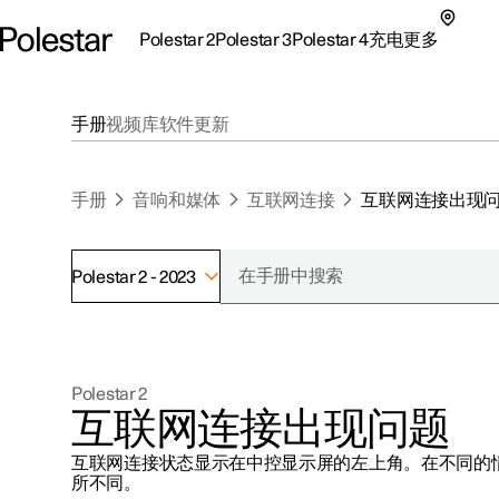
Polestar 2
Polestar 3
Polestar 4
充电
更多
极星 2 子菜单
极星 3 子菜单
极星 4 子菜单
充电子菜单
更多子菜单
手册
视频库
软件更新
手册
音响和媒体
互联网连接
互联网连接出现
Polestar 2 - 2023
支持
关于极星
探索Polestar 2
探索Polestar 4
探索充电
地点
可持续性
Polestar 2
联系我们
探索Polestar 3
配置
公共充电
车主服务
新闻
互联网连接出现问题
极星官方二手车
联系我们
试驾
家庭充电
注册新闻
互联网连接状态显示在中控显示屏的左上角。在不同的
（在新窗
所不同。