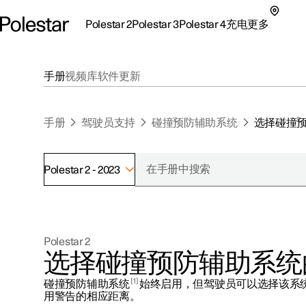
Polestar 2
Polestar 3
Polestar 4
充电
更多
极星 2 子菜单
极星 3 子菜单
极星 4 子菜单
充电子菜单
更多子菜单
手册
视频库
软件更新
手册
驾驶员支持
碰撞预防辅助系统
选择碰撞
Polestar 2 - 2023
支持
关于极星
探索Polestar 2
探索Polestar 4
探索充电
地点
可持续性
Polestar 2
联系我们
探索Polestar 3
配置
公共充电
车主服务
新闻
选择碰撞预防辅助系统
极星官方二手车
联系我们
试驾
家庭充电
注册新闻
1
碰撞预防辅助系统
始终启用，但驾驶员可以选择该系
（在新窗
用警告的相应距离。