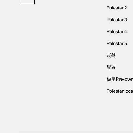
Polestar 2
Polestar 3
Polestar 4
Polestar 5
试驾
配置
极星Pre-own
Polestar loca