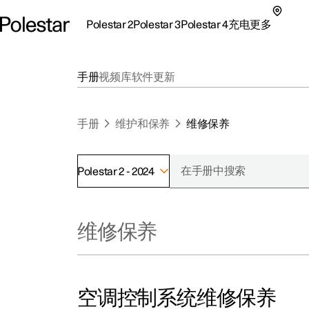
Polestar 2
Polestar 3
Polestar 4
充电
更多
极星 2 子菜单
极星 3 子菜单
极星 4 子菜单
充电子菜单
更多子菜单
手册
视频库
软件更新
手册
维护和保养
维修保养
Polestar 2 - 2024
支持
关
探索Polestar 2
探索Polestar 4
探索充电
地点
可
维修保养
联系我们
探索Polestar 3
配置
公共充电
车主服务
新
极星官方二手车
联系我们
试驾
家庭充电
注
（
空调控制系统维修保养