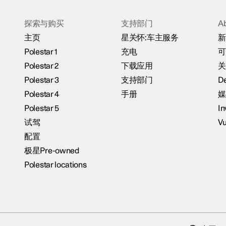
探索与购买
支持部门
A
主页
星关怀:车主服务
新
Polestar 1
充电
可
Polestar 2
下载应用
关
Polestar 3
支持部门
De
Polestar 4
手册
媒
Polestar 5
In
试驾
Vu
配置
极星Pre-owned
Polestar locations