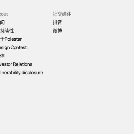
bout
社交媒体
闻
抖音
持续性
微博
于Polestar
sign Contest
体
vestor Relations
lnerability disclosure