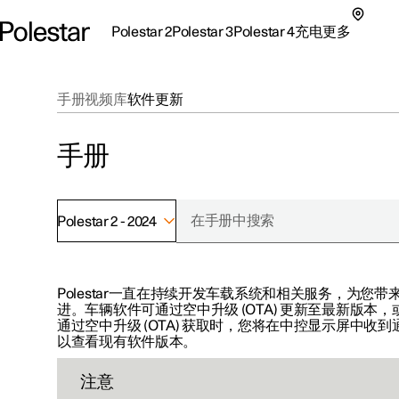
Polestar 2
Polestar 3
Polestar 4
充电
更多
极星 2 子菜单
极星 3 子菜单
极星 4 子菜单
充电子菜单
更多子菜单
手册
视频库
软件更新
手册
Polestar 2 - 2024
支持
关于极星
探索Polestar 2
探索Polestar 4
探索充电
地点
可持续性
Polestar一直在持续开发车载系统和相关服务，为
进。车辆软件可通过空中升级 (OTA) 更新至最新版本，
联系我们
探索Polestar 3
配置
公共充电
车主服务
新闻
通过空中升级 (OTA) 获取时，您将在中控显示屏中收到
以查看现有软件版本。
极星官方二手车
联系我们
试驾
家庭充电
注册新闻
（在新窗
注意