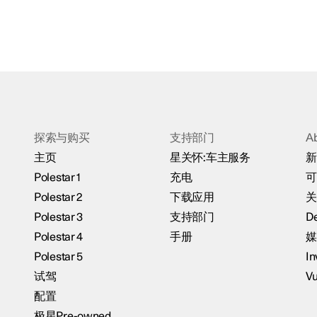
探索与购买
支持部门
A
主页
星关怀:车主服务
新
Polestar 1
充电
可
Polestar 2
下载应用
关
Polestar 3
支持部门
De
Polestar 4
手册
媒
Polestar 5
In
试驾
Vu
配置
极星Pre-owned