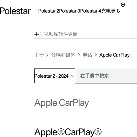
Polestar 2
Polestar 3
Polestar 4
充电
更多
极星 2 子菜单
极星 3 子菜单
极星 4 子菜单
充电子菜单
更多子菜单
手册
视频库
软件更新
手册
音响和媒体
电话
Apple CarPlay
Polestar 2 - 2024
支持
关
探索Polestar 2
探索Polestar 4
探索充电
地点
可
Apple CarPlay
联系我们
探索Polestar 3
配置
公共充电
车主服务
新
极星官方二手车
联系我们
试驾
家庭充电
注
（
Apple®CarPlay®