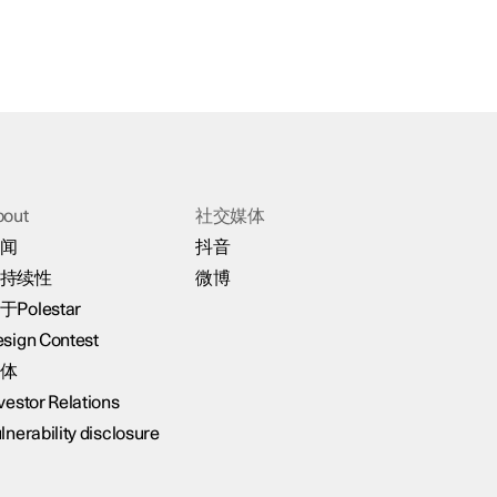
bout
社交媒体
闻
抖音
持续性
微博
于Polestar
sign Contest
体
vestor Relations
lnerability disclosure