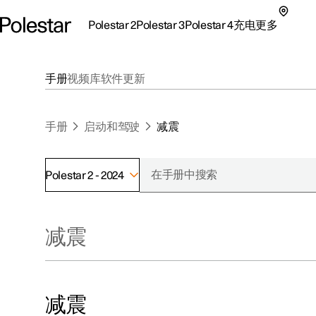
Polestar 2
Polestar 3
Polestar 4
充电
更多
极星 2 子菜单
极星 3 子菜单
极星 4 子菜单
充电子菜单
更多子菜单
手册
视频库
软件更新
手册
启动和驾驶
减震
Polestar 2 - 2024
支持
关于极星
探索Polestar 2
探索Polestar 4
探索充电
地点
可持续性
减震
联系我们
探索Polestar 3
配置
公共充电
车主服务
新闻
极星官方二手车
联系我们
试驾
家庭充电
注册新闻
（在新窗
减震