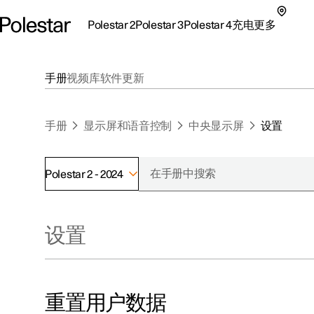
Polestar 2
Polestar 3
Polestar 4
充电
更多
极星 2 子菜单
极星 3 子菜单
极星 4 子菜单
充电子菜单
更多子菜单
手册
视频库
软件更新
手册
显示屏和语音控制
中央显示屏
设置
Polestar 2 - 2024
支持
关于极星
探索Polestar 2
探索Polestar 4
探索充电
地点
可持续性
设置
联系我们
探索Polestar 3
配置
公共充电
车主服务
新闻
极星官方二手车
联系我们
试驾
家庭充电
注册新闻
（在新窗
重置用户数据