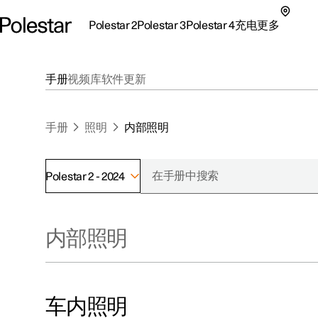
Polestar 2
Polestar 3
Polestar 4
充电
更多
极星 2 子菜单
极星 3 子菜单
极星 4 子菜单
充电子菜单
更多子菜单
手册
视频库
软件更新
手册
照明
内部照明
Polestar 2 - 2024
支持
关于极星
探索Polestar 2
探索Polestar 4
探索充电
地点
可持续性
内部照明
联系我们
探索Polestar 3
配置
公共充电
车主服务
新闻
极星官方二手车
联系我们
试驾
家庭充电
注册新闻
（在新窗
车内照明