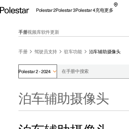
Polestar 2
Polestar 3
Polestar 4
充电
更多
极星 2 子菜单
极星 3 子菜单
极星 4 子菜单
充电子菜单
更多子菜单
手册
视频库
软件更新
手册
驾驶员支持
驻车功能
泊车辅助摄像头
Polestar 2 - 2024
支持
关于极星
探索Polestar 2
探索Polestar 4
探索充电
地点
可持续性
泊车辅助摄像头
联系我们
探索Polestar 3
配置
公共充电
车主服务
新闻
极星官方二手车
联系我们
试驾
家庭充电
注册新闻
（在新窗