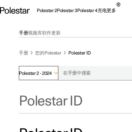
Polestar 2
Polestar 3
Polestar 4
充电
更多
极星 2 子菜单
极星 3 子菜单
极星 4 子菜单
充电子菜单
更多子菜单
手册
视频库
软件更新
手册
您的Polestar
Polestar ID
Polestar 2 - 2024
支持
关于极星
探索Polestar 2
探索Polestar 4
探索充电
地点
可持续性
Polestar ID
联系我们
探索Polestar 3
配置
公共充电
车主服务
新闻
极星官方二手车
联系我们
试驾
家庭充电
注册新闻
（在新窗