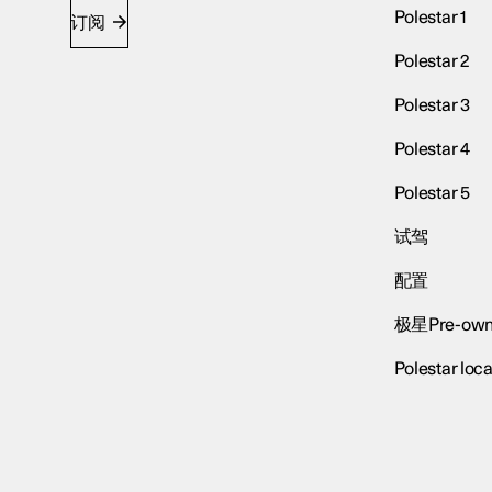
Polestar 1
订阅
Polestar 2
Polestar 3
Polestar 4
Polestar 5
试驾
配置
极星Pre-own
Polestar loca