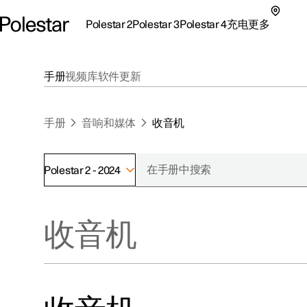
Polestar 2
Polestar 3
Polestar 4
充电
更多
极星 2 子菜单
极星 3 子菜单
极星 4 子菜单
充电子菜单
更多子菜单
手册
视频库
软件更新
手册
音响和媒体
收音机
Polestar 2 - 2024
支持
关于极星
探索Polestar 2
探索Polestar 4
探索充电
地点
可持续性
收音机
联系我们
探索Polestar 3
配置
公共充电
车主服务
新闻
极星官方二手车
联系我们
试驾
家庭充电
注册新闻
（在新窗