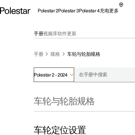
Polestar 2
Polestar 3
Polestar 4
充电
更多
极星 2 子菜单
极星 3 子菜单
极星 4 子菜单
充电子菜单
更多子菜单
手册
视频库
软件更新
手册
规格
车轮与轮胎规格
Polestar 2 - 2024
支持
关
探索Polestar 2
探索Polestar 4
探索充电
地点
可
车轮与轮胎规格
联系我们
探索Polestar 3
配置
公共充电
车主服务
新
极星官方二手车
联系我们
试驾
家庭充电
注
（
车轮定位设置