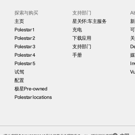
探索与购买
支持部门
A
主页
星关怀:车主服务
新
Polestar 1
充电
可
Polestar 2
下载应用
关
Polestar 3
支持部门
De
Polestar 4
手册
媒
Polestar 5
In
试驾
Vu
配置
极星Pre-owned
Polestar locations