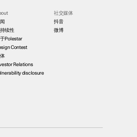
bout
社交媒体
闻
抖音
持续性
微博
于Polestar
sign Contest
体
vestor Relations
lnerability disclosure