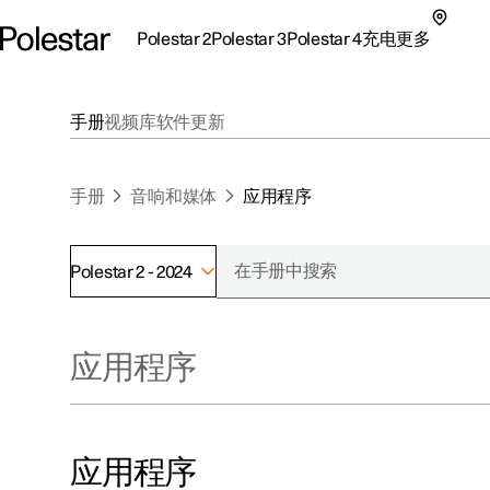
Polestar 2
Polestar 3
Polestar 4
充电
更多
极星 2 子菜单
极星 3 子菜单
极星 4 子菜单
充电子菜单
更多子菜单
手册
视频库
软件更新
手册
音响和媒体
应用程序
Polestar 2 - 2024
支持
关于极星
探索Polestar 2
探索Polestar 4
探索充电
地点
可持续性
应用程序
联系我们
探索Polestar 3
配置
公共充电
车主服务
新闻
极星官方二手车
联系我们
试驾
家庭充电
注册新闻
（在新窗
应用程序