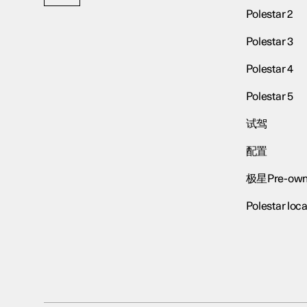
Polestar 2
Polestar 3
Polestar 4
Polestar 5
试驾
配置
极星Pre-own
Polestar loca