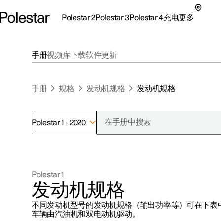
Polestar 2
Polestar 3
Polestar 4
充电
更多
极星 2 子菜单
极星 3 子菜单
极星 4 子菜单
充电子菜单
更多子菜单
手册
视频库
下载
软件更新
手册
规格
发动机规格
发动机规格
Polestar 1 - 2020
支持
关于极星
探索Polestar 2
探索Polestar 4
探索充电
地点
可持续性
Polestar 1
联系我们
探索Polestar 3
配置
公共充电
车主服务
新闻
发动机规格
极星官方二手车
联系我们
试驾
家庭充电
注册新闻
不同发动机型号的发动机规格（输出功率等）可在下表
（在新窗
车辆由汽油机和双电动机驱动。