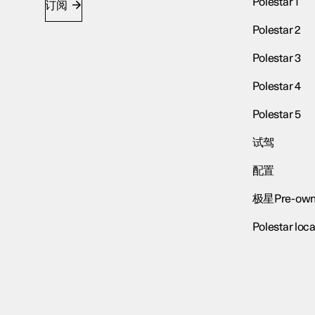
Polestar 1
订阅
Polestar 2
Polestar 3
Polestar 4
Polestar 5
试驾
配置
极星Pre-own
Polestar loca