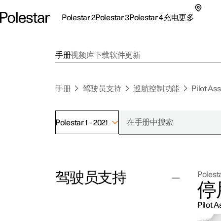
Polestar 2
Polestar 3
Polestar 4
充电
更多
极星 2 子菜单
极星 3 子菜单
极星 4 子菜单
充电子菜单
更多子菜单
手册
视频库
下载
软件更新
手册
驾驶员支持
巡航控制功能
Pilot Ass
Polestar 1 - 2021
支持
关
探索Polestar 2
探索Polestar 4
探索充电
地点
可
驾驶员支持
Polesta
联系我们
探索Polestar 3
配置
公共充电
车主服务
新
停
极星官方二手车
联系我们
试驾
家庭充电
注
Pilo
（
巡航控制功能