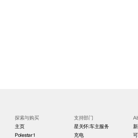
探索与购买
支持部门
A
主页
星关怀:车主服务
新
Polestar 1
充电
可