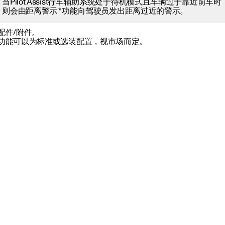
当Pilot Assist行车辅助系统处于待机模式且车辆过于靠近前车时
则会由距离警示
*
功能向驾驶员发出距离过近的警示。
配件/附件。
功能可以为标准或选装配置，视市场而定。