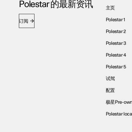
Polestar 的最新资讯
主页
Polestar 1
订阅
Polestar 2
Polestar 3
Polestar 4
Polestar 5
试驾
配置
极星Pre-own
Polestar loca