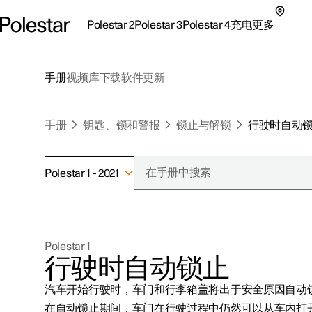
Polestar 2
Polestar 3
Polestar 4
充电
更多
极星 2 子菜单
极星 3 子菜单
极星 4 子菜单
充电子菜单
更多子菜单
手册
视频库
下载
软件更新
手册
钥匙、锁和警报
锁止与解锁
行驶时自动
Polestar 1 - 2021
支持
关于极星
探索Polestar 2
探索Polestar 4
探索充电
地点
可持续性
Polestar 1
联系我们
探索Polestar 3
配置
公共充电
车主服务
新闻
行驶时自动锁止
极星官方二手车
联系我们
试驾
家庭充电
注册新闻
汽车开始行驶时，车门和行李箱盖将出于安全原因自动
（在新窗
在自动锁止期间，车门在行驶过程中仍然可以从车内打