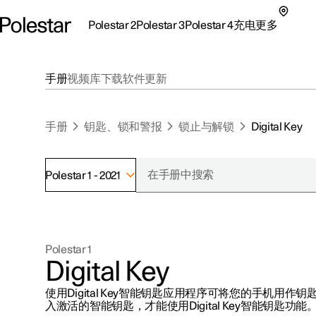
Polestar 2
Polestar 3
Polestar 4
充电
更多
极星 2 子菜单
极星 3 子菜单
极星 4 子菜单
充电子菜单
更多子菜单
手册
视频库
下载
软件更新
手册
钥匙、锁和警报
锁止与解锁
Digital Key
Polestar 1 - 2021
支持
关于极星
探索Polestar 2
探索Polestar 4
探索充电
地点
可持续性
Polestar 1
联系我们
探索Polestar 3
配置
公共充电
车主服务
新闻
Digital Key
极星官方二手车
联系我们
试驾
家庭充电
注册新闻
使用Digital Key智能钥匙应用程序可将您的手机用
（在新窗
入激活的智能钥匙，才能使用Digital Key智能钥匙功能