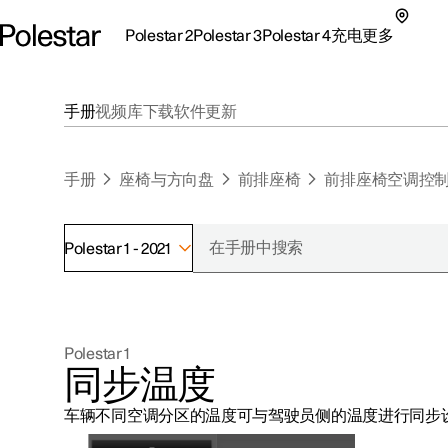
Polestar 2
Polestar 3
Polestar 4
充电
更多
极星 2 子菜单
极星 3 子菜单
极星 4 子菜单
充电子菜单
更多子菜单
手册
视频库
下载
软件更新
手册
座椅与方向盘
前排座椅
前排座椅空调控
Polestar 1 - 2021
支持
关于极星
探索Polestar 2
探索Polestar 4
探索充电
地点
可持续性
Polestar 1
联系我们
探索Polestar 3
配置
公共充电
车主服务
新闻
同步温度
极星官方二手车
联系我们
试驾
家庭充电
注册新闻
车辆不同空调分区的温度可与驾驶员侧的温度进行同步
（在新窗