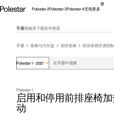
Polestar 2
Polestar 3
Polestar 4
充电
更多
极星 2 子菜单
极星 3 子菜单
极星 4 子菜单
充电子菜单
更多子菜单
手册
视频库
下载
软件更新
手册
座椅与方向盘
前排座椅
前排座椅空调控
Polestar 1 - 2021
支持
关于极星
探索Polestar 2
探索Polestar 4
探索充电
地点
可持续性
Polestar 1
联系我们
探索Polestar 3
配置
公共充电
车主服务
新闻
启用和停用前排座椅加
极星官方二手车
联系我们
试驾
家庭充电
注册新闻
动
（在新窗