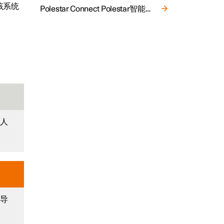
该系统
Polestar Connect Polestar智能互联提供的自动碰撞警报
行人
激
会导