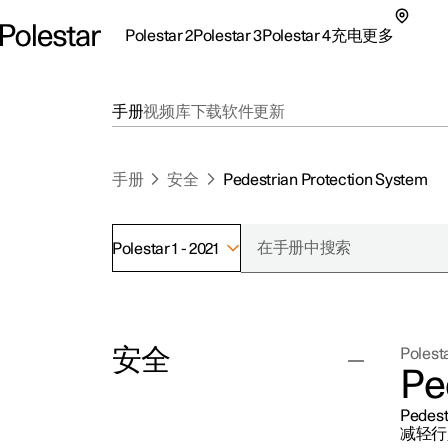
Polestar 2
Polestar 3
Polestar 4
充电
更多
极星 2 子菜单
极星 3 子菜单
极星 4 子菜单
充电子菜单
更多子菜单
手册
视频库
下载
软件更新
手册
安全
Pedestrian Protection System
Polestar 1 - 2021
支持
关
探索Polestar 2
探索Polestar 4
探索充电
地点
可
安全
Polesta
联系我们
探索Polestar 3
配置
公共充电
车主服务
新
Pe
极星官方二手车
联系我们
试驾
家庭充电
注
Pede
（
安全带
减轻行