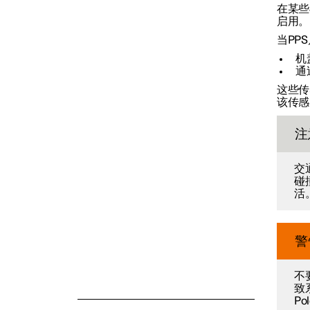
在某些
启用。
安全气囊
当PP
机
通过
儿童安全
这些传
该传感
注
安全模式
交
碰
活
警
不
致
P