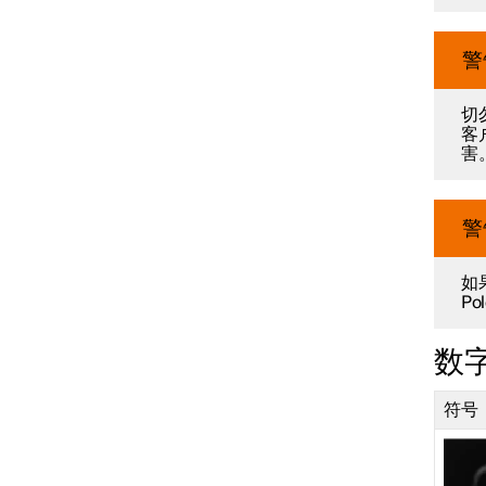
警
切勿
客
害
警
如果
P
数
符号