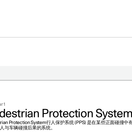
于极星
持续性
r 1
闻
destrian Protection Syste
册新闻简报
strian Protection System行人保护系统 (PPS) 是在某些正面碰撞
在新窗口中打开）
人与车辆碰撞后果的系统。