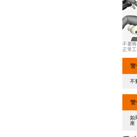
不要将
正常工
警
不
警
如
座