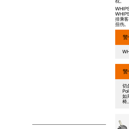
枕。
WHI
WHI
安全气囊
排乘客
扭伤。
儿童安全
警
W
安全模式
警
切勿
Po
如
椅