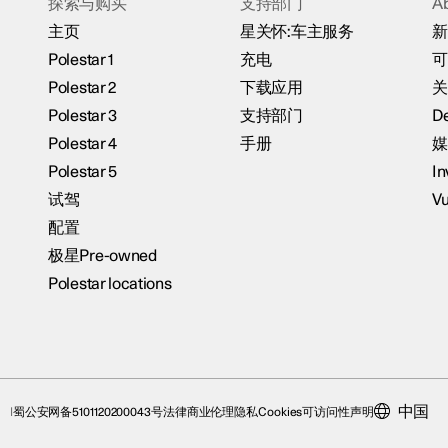
探索与购买
支持部门
A
主页
星关怀:车主服务
新
Polestar 1
充电
可
Polestar 2
下载应用
关
Polestar 3
支持部门
De
Polestar 4
手册
媒
Polestar 5
In
试驾
Vu
配置
极星Pre-owned
Polestar locations
中国
蜀公安网备5101120200043号
法律
商业伦理
隐私
Cookies
可访问性声明