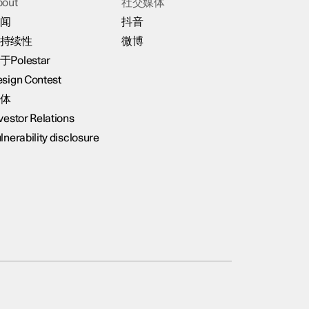
bout
社交媒体
闻
抖音
持续性
微博
于Polestar
sign Contest
体
vestor Relations
lnerability disclosure