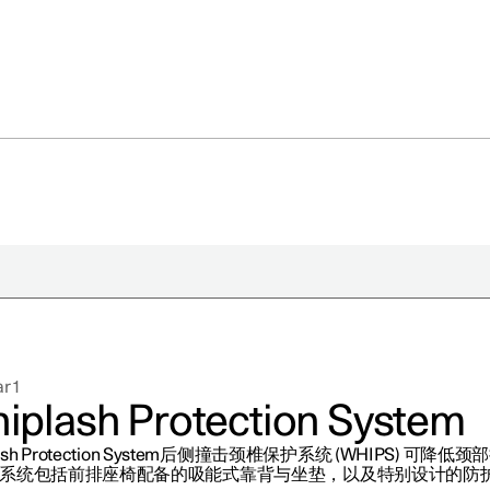
于极星
持续性
r 1
闻
iplash Protection System
册新闻简报
lash Protection System后侧撞击颈椎保护系统 (WHIPS) 可降低
在新窗口中打开）
系统包括前排座椅配备的吸能式靠背与坐垫，以及特别设计的防