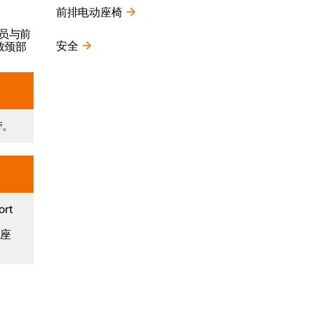
前排电动座椅
驶员与前
安全
致颈部
带。
rt
换座