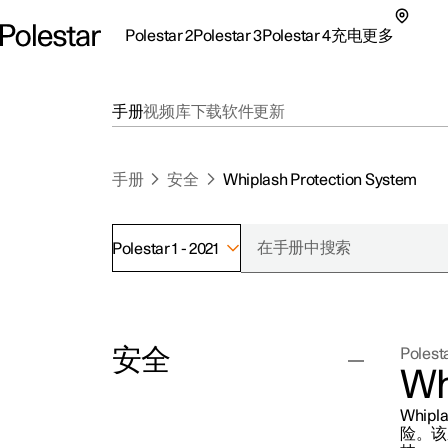
Polestar 2
Polestar 3
Polestar 4
充电
更多
极星 2 子菜单
极星 3 子菜单
极星 4 子菜单
充电子菜单
更多子菜单
手册
视频库
下载
软件更新
手册
安全
Whiplash Protection System
Polestar 1 - 2021
支持
关
探索Polestar 2
探索Polestar 4
探索充电
地点
可
安全
Polesta
联系我们
探索Polestar 3
配置
公共充电
车主服务
新
Wh
极星官方二手车
联系我们
试驾
家庭充电
注
Whip
（
安全带
险。该