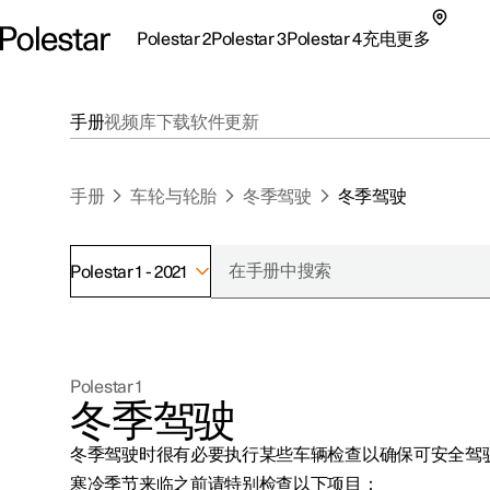
Polestar 2
Polestar 3
Polestar 4
充电
更多
极星 2 子菜单
极星 3 子菜单
极星 4 子菜单
充电子菜单
更多子菜单
手册
视频库
下载
软件更新
手册
车轮与轮胎
冬季驾驶
冬季驾驶
Polestar 1 - 2021
支持
关于极星
探索Polestar 2
探索Polestar 4
探索充电
地点
可持续性
Polestar 1
联系我们
探索Polestar 3
配置
公共充电
车主服务
新闻
冬季驾驶
极星官方二手车
联系我们
试驾
家庭充电
注册新闻
冬季驾驶时很有必要执行某些车辆检查以确保可安全驾
（在新窗
寒冷季节来临之前请特别检查以下项目：