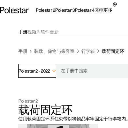
Polestar 2
Polestar 3
Polestar 4
充电
更多
极星 2 子菜单
极星 3 子菜单
极星 4 子菜单
充电子菜单
更多子菜单
手册
视频库
软件更新
手册
装载、储物与乘客室
行李箱
载荷固定环
Polestar 2 - 2022
支持
关于极星
探索Polestar 2
探索Polestar 4
探索充电
地点
可持续性
Polestar 2
联系我们
探索Polestar 3
配置
公共充电
车主服务
新闻
载荷固定环
极星官方二手车
联系我们
试驾
家庭充电
注册新闻
使用载荷固定环系住束带以将物品牢牢固定于行李箱内
（在新窗