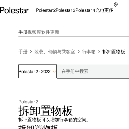
Polestar 2
Polestar 3
Polestar 4
充电
更多
极星 2 子菜单
极星 3 子菜单
极星 4 子菜单
充电子菜单
更多子菜单
手册
视频库
软件更新
手册
装载、储物与乘客室
行李箱
拆卸置物板
Polestar 2 - 2022
支持
关于极星
探索Polestar 2
探索Polestar 4
探索充电
地点
可持续性
Polestar 2
联系我们
探索Polestar 3
配置
公共充电
车主服务
新闻
拆卸置物板
极星官方二手车
联系我们
试驾
家庭充电
注册新闻
拆下置物板可以增加行李箱的空间。
（在新窗