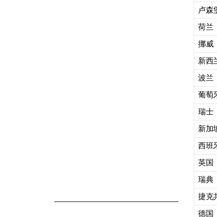
卢森
荷兰
挪威
新西
波兰
葡萄
瑞士
新加
西班
英国
瑞典
捷克
德国