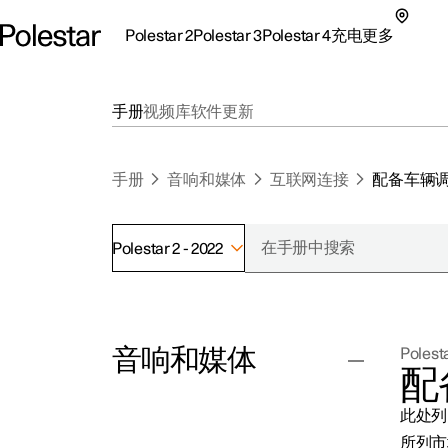
Polestar 2
Polestar 3
Polestar 4
充电
更多
极星 2 子菜单
极星 3 子菜单
极星 4 子菜单
充电子菜单
更多子菜单
手册
视频库
软件更新
手册
音响和媒体
互联网连接
配备车辆
Polestar 2 - 2022
支持
关
探索Polestar 2
探索Polestar 4
探索充电
地点
可
音响和媒体
Polesta
联系我们
探索Polestar 3
配置
公共充电
车主服务
新
配
极星官方二手车
联系我们
试驾
家庭充电
注
此处列
（
收音机
所列市