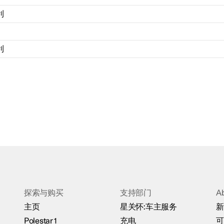
利
利
探索与购买
支持部门
A
主页
星关怀:车主服务
新
Polestar 1
充电
可