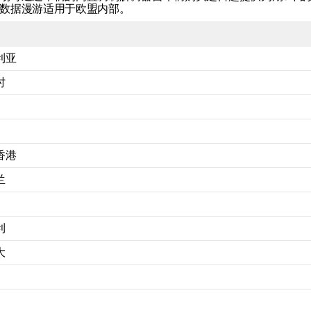
数据漫游适用于欧盟内部。
利亚
时
香港
兰
利
大