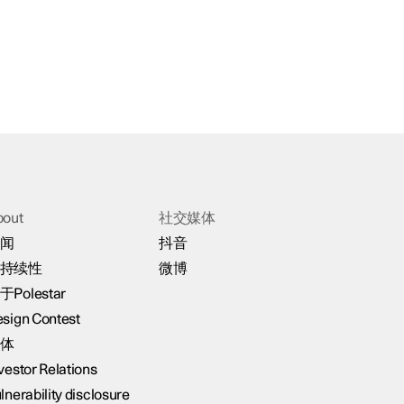
bout
社交媒体
闻
抖音
持续性
微博
于Polestar
sign Contest
体
vestor Relations
lnerability disclosure