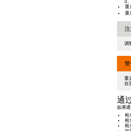
重
重
注
调
警
重
在
通过
如果通
检
检
检
如