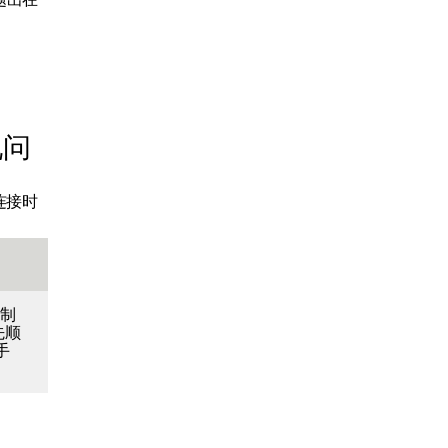
现问
连接时
调制
先顺
手