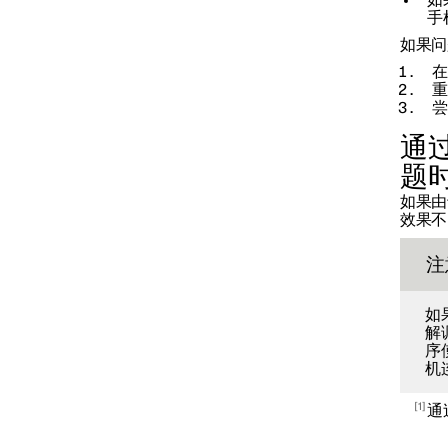
手
如果问
在
重
尝
通
题
如果由
效果不
注
如
解
序
机
1
通