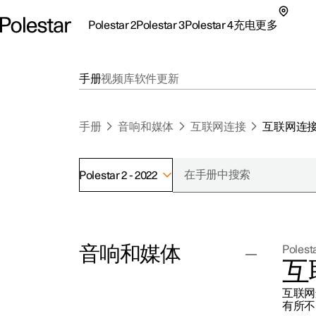
Polestar 2
Polestar 3
Polestar 4
充电
更多
极星 2 子菜单
极星 3 子菜单
极星 4 子菜单
充电子菜单
更多子菜单
手册
视频库
软件更新
手册
音响和媒体
互联网连接
互联网连
Polestar 2 - 2022
支持
关
探索Polestar 2
探索Polestar 4
探索充电
地点
可
音响和媒体
Polesta
联系我们
探索Polestar 3
配置
公共充电
车主服务
新
互
极星官方二手车
联系我们
试驾
家庭充电
注
互联网
（
收音机
有所不