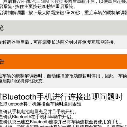
然后将
Wi-Fi
和
汽车 SIM 卡数据
关闭后重新开启，以便重启连接
启系统
- 按住主页按钮20秒钟重启系统。
启调制解调器
- 按下最大除霜按钮
20秒，重启车辆的调制解调
意
制解调器重启后，可能需要长达两分钟才能恢复互联网连接。
告
启车辆的调制解调器时，自动碰撞警报功能暂时停用，因此，车
重启期间保持停驻状态。
Bluetooth手机进行连接出现问题时
过Bluetooth将手机连接至车辆时遇到困难
查确认手机电池电量充足并且手机开机。
查确认Bluetooth在手机和车辆中开启。
查确认您已建立Bluetooth连接并已将车辆连接至要使用的手机。
果可能，尝试通过Bluetooth将另一部手机连接至车辆，以检查问