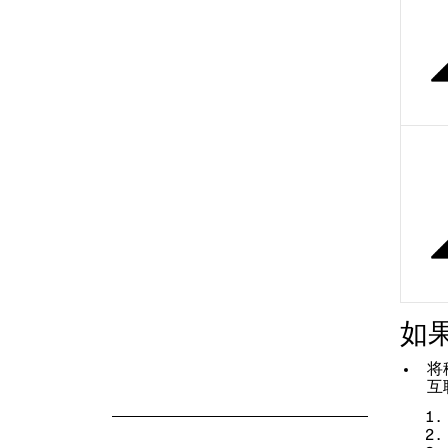
如
将
互