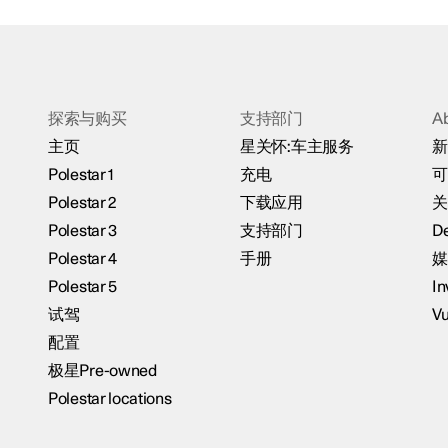
探索与购买
支持部门
A
主页
星关怀:车主服务
新
Polestar 1
充电
可
Polestar 2
下载应用
关
Polestar 3
支持部门
De
Polestar 4
手册
媒
Polestar 5
In
试驾
Vu
配置
极星Pre-owned
Polestar locations