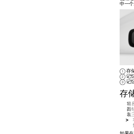
中一个
前排座椅空调控制
前排座椅记忆功能
存
记
记
存
将
持
在
如果在