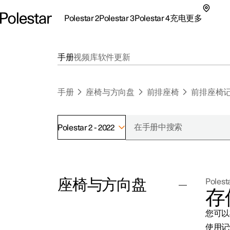
Polestar 2
Polestar 3
Polestar 4
充电
更多
极星 2 子菜单
极星 3 子菜单
极星 4 子菜单
充电子菜单
更多子菜单
手册
视频库
软件更新
手册
座椅与方向盘
前排座椅
前排座椅
Polestar 2 - 2022
支持
关
探索Polestar 2
探索Polestar 4
探索充电
地点
可
座椅与方向盘
Polesta
联系我们
探索Polestar 3
配置
公共充电
车主服务
新
存
极星官方二手车
联系我们
试驾
家庭充电
注
您可以
（
前排座椅
使用记