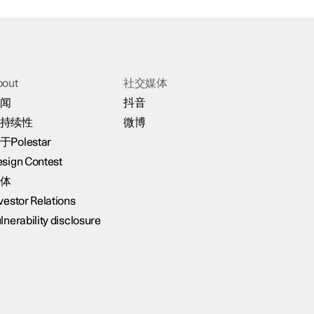
bout
社交媒体
闻
抖音
持续性
微博
于Polestar
sign Contest
体
vestor Relations
lnerability disclosure