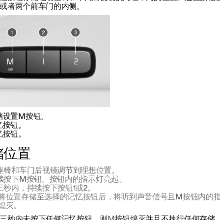
或者两个前车门的内侧。
储设置
M
按钮。
忆按钮。
忆按钮。
储位置
座椅和车门后视镜调节到理想位置。
续按下
M
按钮。按钮内的指示灯亮起。
三秒内，持续按下按钮
1
或
2
。
将位置存储至选择的记忆按钮后，将听到声音信号且
M
按钮内的
熄灭。
三秒内未按下任何记忆按钮，则
M
按钮熄灭并且不执行任何存储