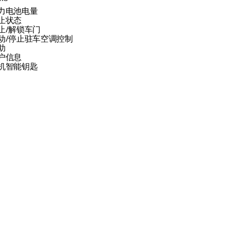
力电池电量
止状态
止/解锁车门
动/停止驻车空调控制
助
户信息
机智能钥匙