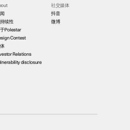
bout
社交媒体
闻
抖音
持续性
微博
于Polestar
sign Contest
体
vestor Relations
lnerability disclosure