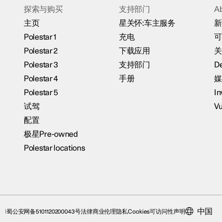
探索与购买
支持部门
A
主页
星关怀:车主服务
新
Polestar 1
充电
可
Polestar 2
下载应用
关
Polestar 3
支持部门
De
Polestar 4
手册
媒
Polestar 5
In
试驾
Vu
配置
极星Pre-owned
Polestar locations
中国
蜀公安网备5101120200043号
法律
商业伦理
隐私
Cookies
可访问性声明