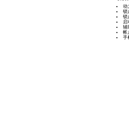
Polestar智能互联服务
动
锁
锁
启
有关Polestar智能互联的实用
辅
信息
帐
手
极星应用程序