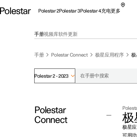
Polestar 2
Polestar 3
Polestar 4
充电
更多
极星 2 子菜单
极星 3 子菜单
极星 4 子菜单
充电子菜单
更多子菜单
手册
视频库
软件更新
手册
Polestar Connect
极星应用程序
极
Polestar 2 - 2023
支持
关
探索Polestar 2
探索Polestar 4
探索充电
地点
可
Polestar
Polesta
联系我们
探索Polestar 3
配置
公共充电
车主服务
新
极
Connect
极星官方二手车
联系我们
试驾
家庭充电
注
极星应
（
可用功