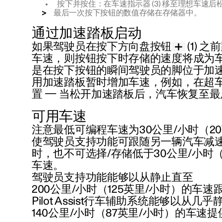
按下
并
按住
：在车速指示器 (3) 移至理想车速
最后一次按下按钮的数值存储在存储器中。
通过加速踏板启动
如果驾驶员在按下方向盘按钮
(1) 
车速，则按钮按下时存储的速度将成为
是在按下按钮的瞬间驾驶员的脚位于加
用加速踏板暂时增加车速，例如，在超
置 — 当松开加速踏板后，汽车恢复至
可用车速
注意最低可编程车速为
30公里/小时（2
使驾驶员支持功能可跟随另一辆汽车减速
时，也不可选择/存储低于
30公里/小时
车速。
驾驶员支持功能能够以从静止直至
200公里/小时（125英里/小时）
的车速
Pilot Assist行车辅助系统能够以从几
140公里/小时（87英里/小时）
的车速提