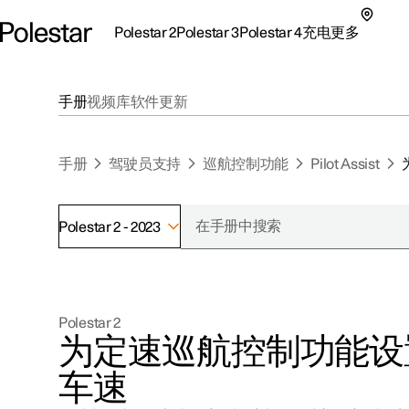
Polestar 2
Polestar 3
Polestar 4
充电
更多
极星 2 子菜单
极星 3 子菜单
极星 4 子菜单
充电子菜单
更多子菜单
手册
视频库
软件更新
手册
驾驶员支持
巡航控制功能
Pilot Assist
Polestar 2 - 2023
支持
关于极星
探索Polestar 2
探索Polestar 4
探索充电
地点
可持续性
Polestar 2
联系我们
探索Polestar 3
配置
公共充电
车主服务
新闻
为定速巡航控制功能设
极星官方二手车
联系我们
试驾
家庭充电
注册新闻
车速
（在新窗