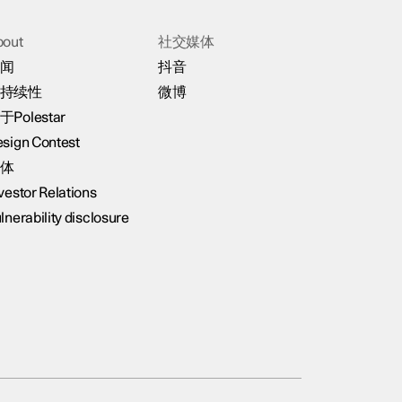
bout
社交媒体
闻
抖音
持续性
微博
于Polestar
sign Contest
体
vestor Relations
lnerability disclosure