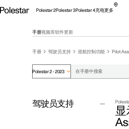
Polestar 2
Polestar 3
Polestar 4
充电
更多
极星 2 子菜单
极星 3 子菜单
极星 4 子菜单
充电子菜单
更多子菜单
手册
视频库
软件更新
手册
驾驶员支持
巡航控制功能
Pilot Ass
Polestar 2 - 2023
支持
关
探索Polestar 2
探索Polestar 4
探索充电
地点
可
驾驶员支持
Polesta
联系我们
探索Polestar 3
配置
公共充电
车主服务
新
显
极星官方二手车
联系我们
试驾
家庭充电
注
A
（
巡航控制功能