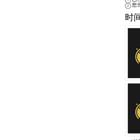
您
时
限速器功能
车距警示
盲点信息
倒车车侧警示系统
车尾碰撞警告