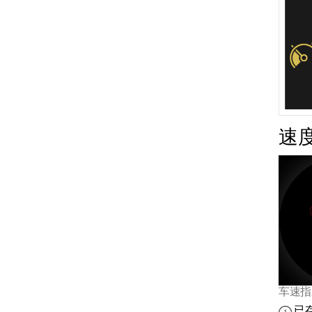
速
超车辅助
车速指
已