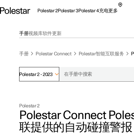
Polestar 2
Polestar 3
Polestar 4
充电
更多
极星 2 子菜单
极星 3 子菜单
极星 4 子菜单
充电子菜单
更多子菜单
手册
视频库
软件更新
手册
Polestar Connect
Polestar智能互联服务
Polestar 2 - 2023
支持
关于极星
探索Polestar 2
探索Polestar 4
探索充电
地点
可持续性
Polestar 2
联系我们
探索Polestar 3
配置
公共充电
车主服务
新闻
Polestar Connect Po
极星官方二手车
联系我们
试驾
家庭充电
注册新闻
联提供的自动碰撞警报
（在新窗