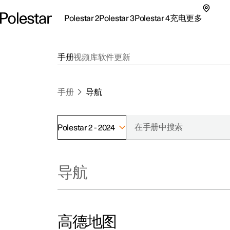
Polestar 2
Polestar 3
Polestar 4
充电
更多
极星 2 子菜单
极星 3 子菜单
极星 4 子菜单
充电子菜单
更多子菜单
手册
视频库
软件更新
手册
导航
Polestar 2 - 2024
支持
关
探索Polestar 2
探索Polestar 4
探索充电
地点
可
导航
联系我们
探索Polestar 3
配置
公共充电
车主服务
新
极星官方二手车
联系我们
试驾
家庭充电
注
（
高德地图