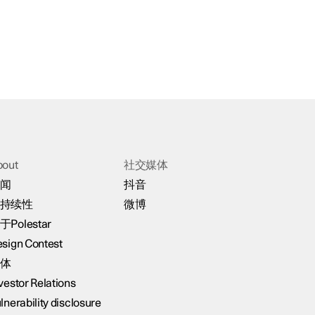
bout
社交媒体
闻
抖音
持续性
微博
于Polestar
sign Contest
体
vestor Relations
lnerability disclosure