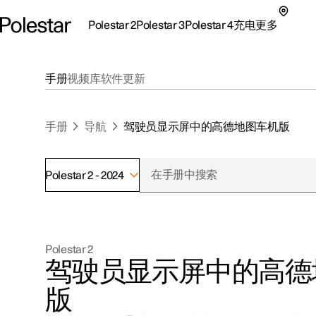
Polestar 2
Polestar 3
Polestar 4
充电
更多
极星 2 子菜单
极星 3 子菜单
极星 4 子菜单
充电子菜单
更多子菜单
手册
视频库
软件更新
手册
导航
驾驶员显示屏中的高德地图车机版
Polestar 2 - 2024
支持
关于极星
探索Polestar 2
探索Polestar 4
探索充电
地点
可持续性
Polestar 2
联系我们
探索Polestar 3
配置
公共充电
车主服务
新闻
驾驶员显示屏中的高德
极星官方二手车
联系我们
试驾
家庭充电
注册新闻
版
（在新窗