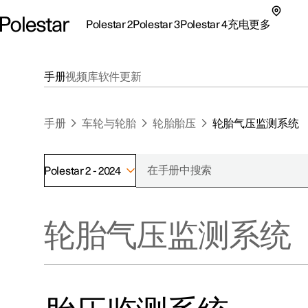
Polestar 2
Polestar 3
Polestar 4
充电
更多
极星 2 子菜单
极星 3 子菜单
极星 4 子菜单
充电子菜单
更多子菜单
手册
视频库
软件更新
手册
车轮与轮胎
轮胎胎压
轮胎气压监测系统
Polestar 2 - 2024
支持
关于极星
探索Polestar 2
探索Polestar 4
探索充电
地点
可持续性
轮胎气压监测系统
联系我们
探索Polestar 3
配置
公共充电
车主服务
新闻
极星官方二手车
联系我们
试驾
家庭充电
注册新闻
（在新窗