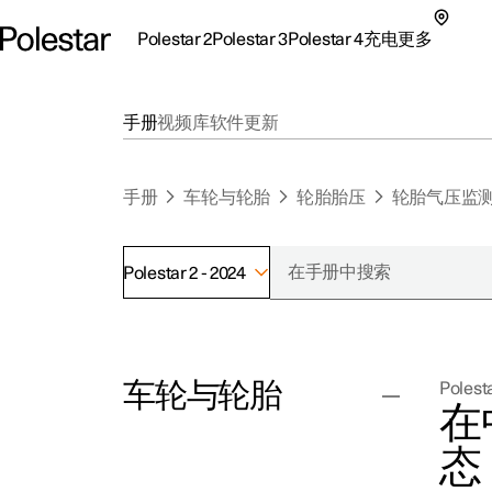
Polestar 2
Polestar 3
Polestar 4
充电
更多
极星 2 子菜单
极星 3 子菜单
极星 4 子菜单
充电子菜单
更多子菜单
手册
视频库
软件更新
手册
车轮与轮胎
轮胎胎压
轮胎气压监
Polestar 2 - 2024
支持
关
探索Polestar 2
探索Polestar 4
探索充电
地点
可
车轮与轮胎
Polesta
联系我们
探索Polestar 3
配置
公共充电
车主服务
新
在
极星官方二手车
联系我们
试驾
家庭充电
注
态
（
更换车轮