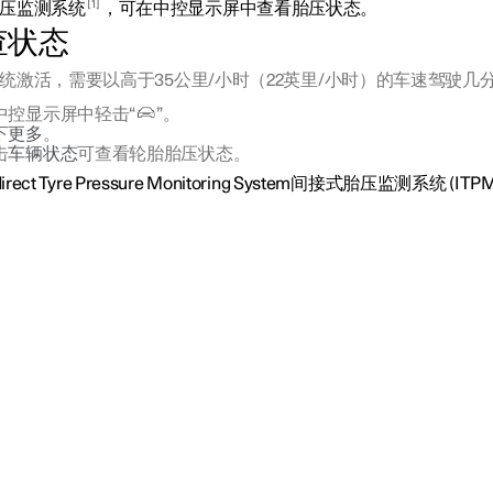
1
压监测系统
，可在中控显示屏中查看胎压状态。
查状态
统激活，需要以高于
35公里/小时（22英里/小时）
的车速驾驶几
中控显示屏中轻击“
”。
下
更多
。
击
车辆状态
可查看轮胎胎压状态。
direct Tyre Pressure Monitoring System间接式胎压监测系统 (ITP