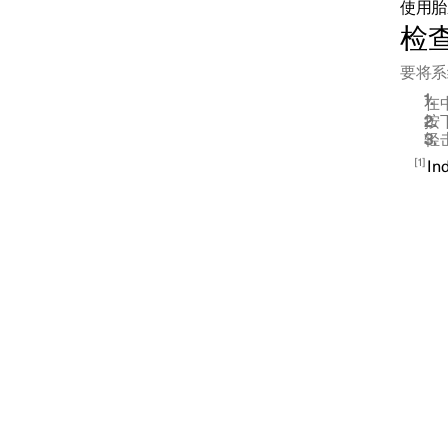
使用胎
检
轮胎
要将系
在
按
轮胎胎压
轻
1
In
轮胎气压监测系统