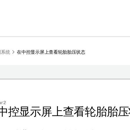
测系统
在中控显示屏上查看轮胎胎压状态
于极星
持续性
r 2
闻
中控显示屏上查看轮胎胎压
册新闻简报
在新窗口中打开）