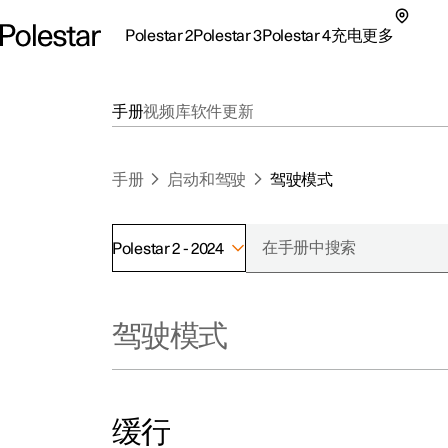
Polestar 2
Polestar 3
Polestar 4
充电
更多
极星 2 子菜单
极星 3 子菜单
极星 4 子菜单
充电子菜单
更多子菜单
手册
视频库
软件更新
手册
启动和驾驶
驾驶模式
Polestar 2 - 2024
支持
关
探索Polestar 2
探索Polestar 4
探索充电
地点
可
驾驶模式
联系我们
探索Polestar 3
配置
公共充电
车主服务
新
极星官方二手车
联系我们
试驾
家庭充电
注
（
缓行