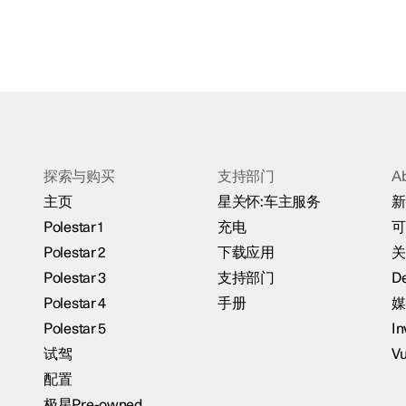
探索与购买
支持部门
A
主页
星关怀:车主服务
新
Polestar 1
充电
可
Polestar 2
下载应用
关
Polestar 3
支持部门
De
Polestar 4
手册
媒
Polestar 5
In
试驾
Vu
配置
极星Pre-owned