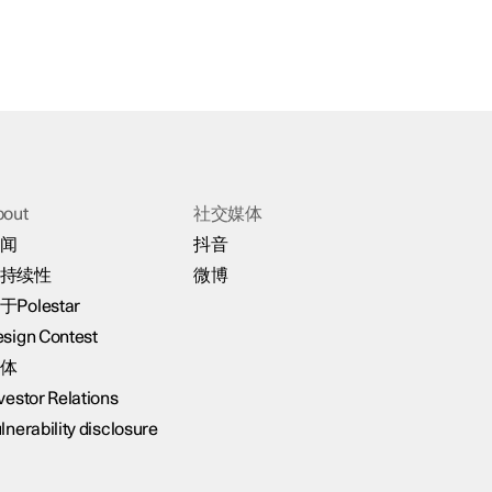
bout
社交媒体
闻
抖音
持续性
微博
于Polestar
sign Contest
体
vestor Relations
lnerability disclosure